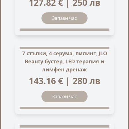
127.82 € | 250 лв
Запази час
7 стъпки, 4 серума, пилинг, JLO
Beauty бустер, LED терапия и
лимфен дренаж
143.16 € | 280 лв
Запази час