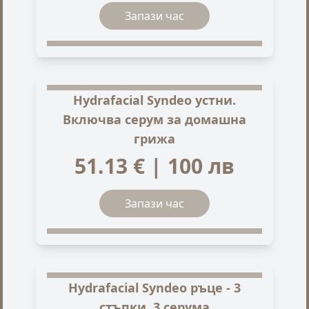
Запази час
Hydrafacial Syndeo устни.
Включва серум за домашна
грижа
51.13 € | 100 лв
Запази час
Hydrafacial Syndeo ръце - 3
стъпки, 3 серума