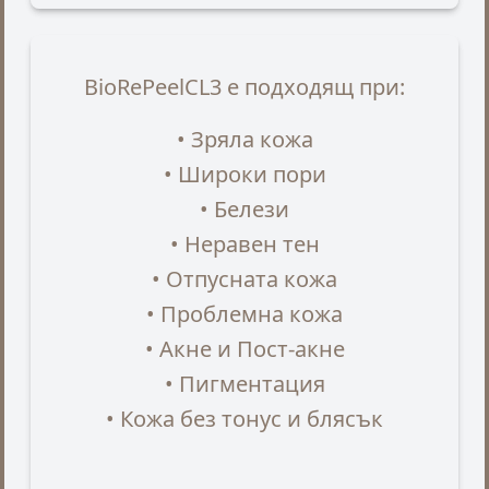
BioRePeelCL3 е подходящ при:
• Зряла кожа
• Широки пори
• Белези
• Неравен тен
• Отпусната кожа
• Проблемна кожа
• Акне и Пост-акне
• Пигментация
• Кожа без тонус и блясък