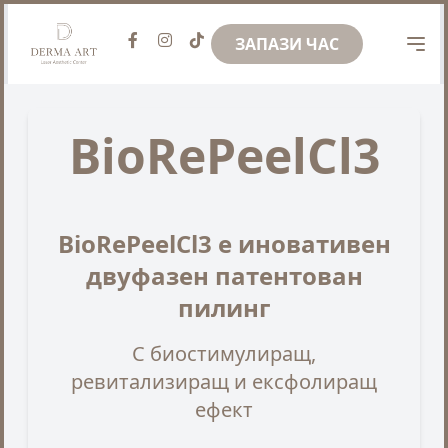
ЗАПАЗИ ЧАС
BioRePeelCl3
BioRePeelCl3 е иновативен
двуфазен патентован
пилинг
С биостимулиращ,
ревитализиращ и ексфолиращ
ефект